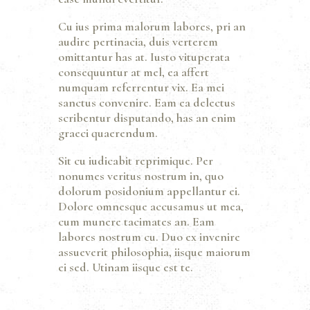
Cu ius prima malorum labores, pri an
audire pertinacia, duis verterem
omittantur has at. Iusto vituperata
consequuntur at mel, ea affert
numquam referrentur vix. Ea mei
sanctus convenire. Eam ea delectus
scribentur disputando, has an enim
graeci quaerendum.
Sit cu iudicabit reprimique. Per
nonumes veritus nostrum in, quo
dolorum posidonium appellantur ei.
Dolore omnesque accusamus ut mea,
cum munere tacimates an. Eam
labores nostrum cu. Duo ex invenire
assueverit philosophia, iisque maiorum
ei sed. Utinam iisque est te.