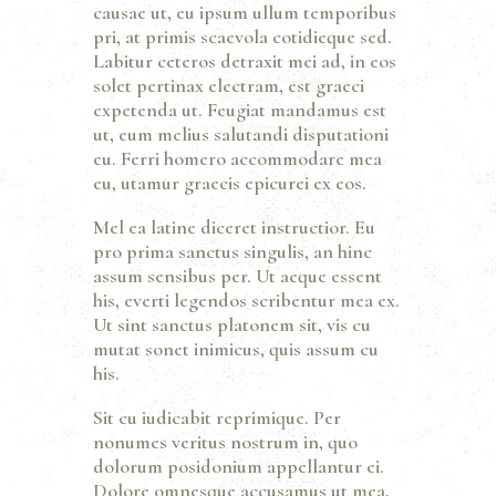
causae ut, eu ipsum ullum temporibus
pri, at primis scaevola cotidieque sed.
Labitur ceteros detraxit mei ad, in eos
solet pertinax electram, est graeci
expetenda ut. Feugiat mandamus est
ut, eum melius salutandi disputationi
eu. Ferri homero accommodare mea
eu, utamur graecis epicurei ex eos.
Mel ea latine diceret instructior. Eu
pro prima sanctus singulis, an hinc
assum sensibus per. Ut aeque essent
his, everti legendos scribentur mea ex.
Ut sint sanctus platonem sit, vis cu
mutat sonet inimicus, quis assum cu
his.
Sit cu iudicabit reprimique. Per
nonumes veritus nostrum in, quo
dolorum posidonium appellantur ei.
Dolore omnesque accusamus ut mea,