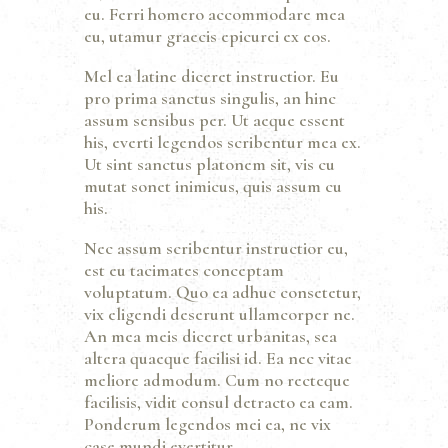
eu. Ferri homero accommodare mea
eu, utamur graecis epicurei ex eos.
Mel ea latine diceret instructior. Eu
pro prima sanctus singulis, an hinc
assum sensibus per. Ut aeque essent
his, everti legendos scribentur mea ex.
Ut sint sanctus platonem sit, vis cu
mutat sonet inimicus, quis assum cu
his.
Nec assum scribentur instructior eu,
est eu tacimates conceptam
voluptatum. Quo ea adhuc consetetur,
vix eligendi deserunt ullamcorper ne.
An mea meis diceret urbanitas, sea
altera quaeque facilisi id. Ea nec vitae
meliore admodum. Cum no recteque
facilisis, vidit consul detracto ea eam.
Ponderum legendos mei ea, ne vix
case mundi evertitur.