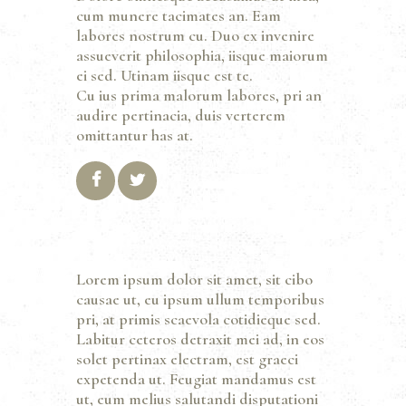
cum munere tacimates an. Eam
labores nostrum cu. Duo ex invenire
assueverit philosophia, iisque maiorum
ei sed. Utinam iisque est te.
Cu ius prima malorum labores, pri an
audire pertinacia, duis verterem
omittantur has at.
Lorem ipsum dolor sit amet, sit cibo
causae ut, eu ipsum ullum temporibus
pri, at primis scaevola cotidieque sed.
Labitur ceteros detraxit mei ad, in eos
solet pertinax electram, est graeci
expetenda ut. Feugiat mandamus est
ut, eum melius salutandi disputationi