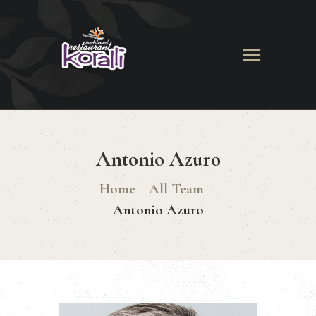
Koralli Restaurant
HOME
ABOUT
Antonio Azuro
MENU
NEWS & EVENTS
Home
All Team
GALLERY
Antonio Azuro
BOOK A TABLE
CONTACT